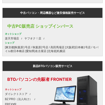
中古パソコン・周辺機器など激安価格販売サービス
中古PC販売店 ショップインバース
ネットショップ
楽天市場店
ヤフオク！店
ショップ
[東京都]秋葉原1号店 / 秋葉原2号店 / 高田馬場店 [大阪府]日本橋1号店 / モバ
イル館日本橋店 [愛知県]名古屋店 [北海道]札幌店
新品BTOパソコン販売サービス
BTOパソコンの先駆者 FRONTIER
ネットショップ
ダイレクトストア
BZ PRO（法人向け）
FREX∀R