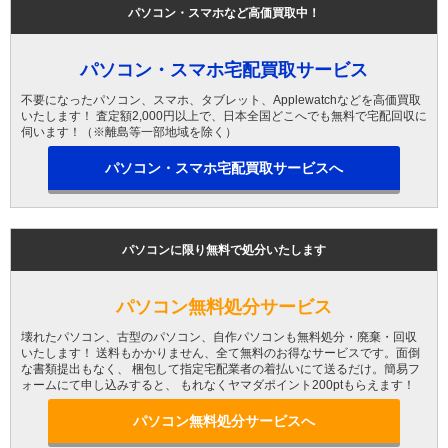
パソコン・スマホなど高価買取中！
パソコン・スマホ宅配買取サービス
不要になったパソコン、スマホ、タブレット、Applewatchなどを高価買取
いたします！ 査定額2,000円以上で、日本全国どこへでも無料で宅配回収に
伺います！（※離島等一部地域を除く）
パソコン・スマホ宅配買取サービスへ
パソコンに限り無料で処分いたします
パソコン無料処分サービス
壊れたパソコン、古型のパソコン、自作パソコンも無料処分・廃棄・回収
いたします！ 送料もかかりません、全て無料のお得なサービスです。面倒
な書類提出もなく、 梱包して指定宅配業者の着払いにて送るだけ。簡易フ
ォームにて申し込みすると、 もれなくヤマダポイント200ptもらえます！
パソコン無料処分サービスへ