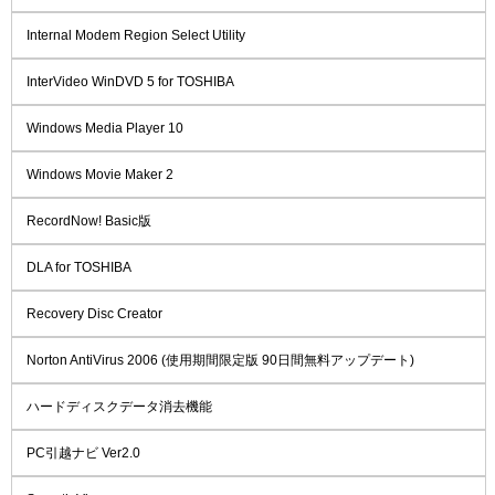
Internal Modem Region Select Utility
InterVideo WinDVD 5 for TOSHIBA
Windows Media Player 10
Windows Movie Maker 2
RecordNow! Basic版
DLA for TOSHIBA
Recovery Disc Creator
Norton AntiVirus 2006 (使用期間限定版 90日間無料アップデート)
ハードディスクデータ消去機能
PC引越ナビ Ver2.0