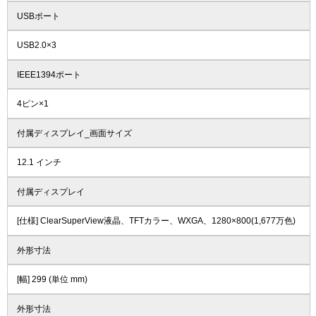
USBポート
USB2.0×3
IEEE1394ポート
4ピン×1
付属ディスプレイ_画面サイズ
12.1 インチ
付属ディスプレイ
[仕様] ClearSuperView液晶、TFTカラー、WXGA、1280×800(1,677万色)
外形寸法
[幅] 299 (単位 mm)
外形寸法