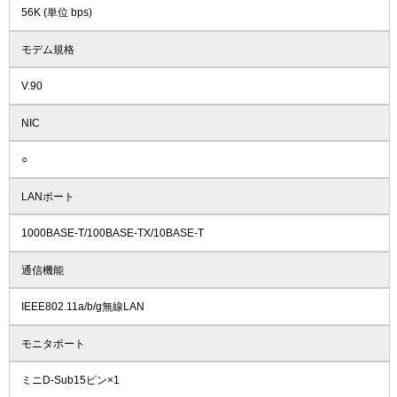
56K (単位 bps)
モデム規格
V.90
NIC
○
LANポート
1000BASE-T/100BASE-TX/10BASE-T
通信機能
IEEE802.11a/b/g無線LAN
モニタポート
ミニD-Sub15ピン×1