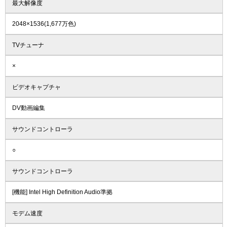
最大解像度
2048×1536(1,677万色)
TVチューナ
×
ビデオキャプチャ
DV動画編集
サウンドコントローラ
○
サウンドコントローラ
[機能] Intel High Definition Audio準拠
モデム速度