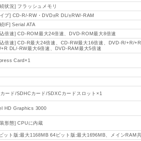
接続状況] フラッシュメモリ
イプ] CD-R/-RW・DVD±R DL/±RW/-RAM
続IF] Serial ATA
読込倍速] CD-ROM最大24倍速、DVD-ROM最大8倍速
書込倍速] CD-R最大24倍速、CD-RW最大16倍速、DVD-R/+R/
L/+R DL/-RW最大6倍速、DVD-RAM最大5倍速
press Card×1
Dカード/SDHCカード/SDXCカードスロット×1
tel HD Graphics 3000
実装形態] CPUに内蔵
2ビット版:最大1168MB 64ビット版:最大1696MB、メインRAM