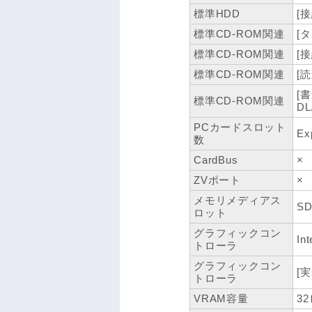
標準HDD
[
標準CD-ROM関連
[タ
標準CD-ROM関連
[接
標準CD-ROM関連
[
[
標準CD-ROM関連
D
PCカードスロット
Ex
数
CardBus
×
ZVポート
×
メモリメディアス
S
ロット
グラフィックコン
In
トローラ
グラフィックコン
[
トローラ
VRAM容量
3