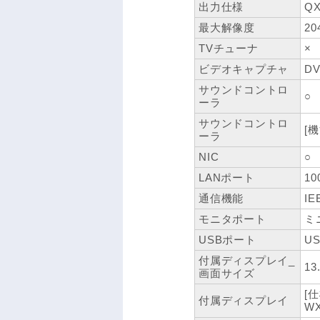
出力仕様
Q
最大解像度
20
TVチューナ
×
ビデオキャプチャ
D
サウンドコントロ
○
ーラ
サウンドコントロ
[機
ーラ
NIC
○
LANポート
10
通信機能
IE
モニタポート
ミ
USBポート
US
付属ディスプレイ_
13
画面サイズ
[
付属ディスプレイ
WX