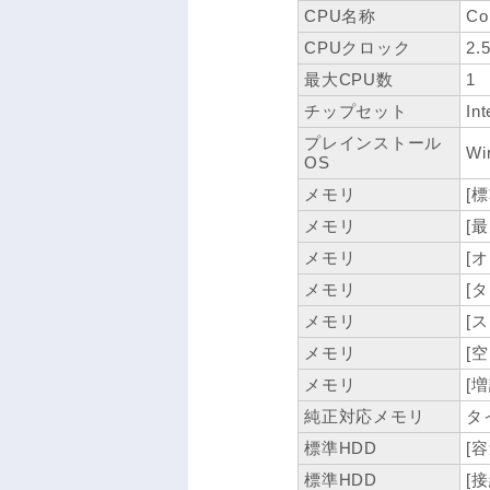
CPU名称
Co
CPUクロック
2.
最大CPU数
1
チップセット
In
プレインストール
Wi
OS
メモリ
[
メモリ
[
メモリ
[
メモリ
[タ
メモリ
[
メモリ
[
メモリ
[増
純正対応メモリ
タイ
標準HDD
[容
標準HDD
[接