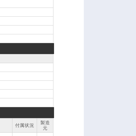
製造
付属状況
元