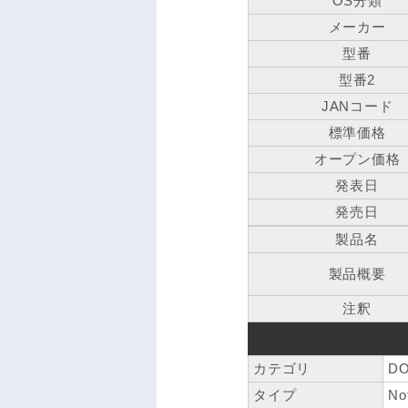
OS分類
メーカー
型番
型番2
JANコード
標準価格
オープン価格
発表日
発売日
製品名
製品概要
注釈
カテゴリ
DO
タイプ
No