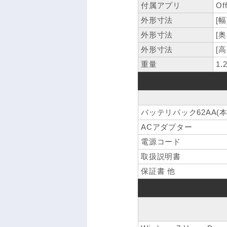
付属アプリ
Of
外形寸法
[幅
外形寸法
[奥
外形寸法
[高
重量
1.
バッテリパック62AA(
ACアダプター
電源コード
取扱説明書
保証書 他