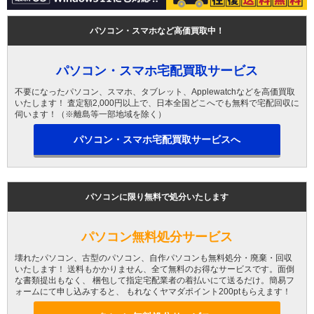
パソコン・スマホなど高価買取中！
パソコン・スマホ宅配買取サービス
不要になったパソコン、スマホ、タブレット、Applewatchなどを高価買取
いたします！ 査定額2,000円以上で、日本全国どこへでも無料で宅配回収に
伺います！（※離島等一部地域を除く）
パソコン・スマホ宅配買取サービスへ
パソコンに限り無料で処分いたします
パソコン無料処分サービス
壊れたパソコン、古型のパソコン、自作パソコンも無料処分・廃棄・回収
いたします！ 送料もかかりません、全て無料のお得なサービスです。面倒
な書類提出もなく、 梱包して指定宅配業者の着払いにて送るだけ。簡易フ
ォームにて申し込みすると、 もれなくヤマダポイント200ptもらえます！