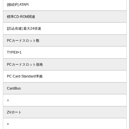
[接続IF] ATAPI
標準CD-ROM関連
[読込倍速] 最大24倍速
PCカードスロット数
TYPEII×1
PCカードスロット規格
PC Card Standard準拠
CardBus
○
ZVポート
×