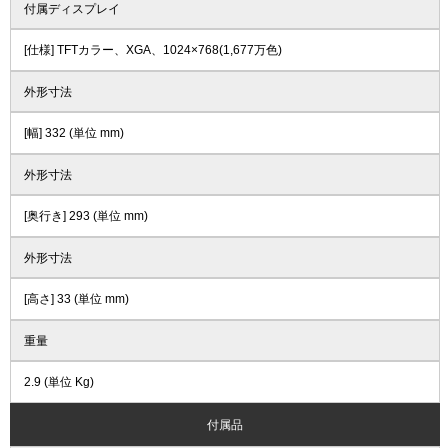
付属ディスプレイ
[仕様] TFTカラー、XGA、1024×768(1,677万色)
外形寸法
[幅] 332 (単位 mm)
外形寸法
[奥行き] 293 (単位 mm)
外形寸法
[高さ] 33 (単位 mm)
重量
2.9 (単位 Kg)
付属品