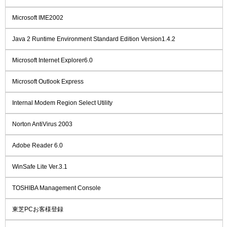
Microsoft IME2002
Java 2 Runtime Environment Standard Edition Version1.4.2
Microsoft Internet Explorer6.0
Microsoft Outlook Express
Internal Modem Region Select Utility
Norton AntiVirus 2003
Adobe Reader 6.0
WinSafe Lite Ver.3.1
TOSHIBA Management Console
東芝PCお客様登録