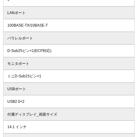
○
LANポート
100BASE-TX/10BASE-T
パラレルポート
D-Sub25ピン×1(ECP対応)
モニタポート
ミニD-Sub15ピン×1
USBポート
USB2.0×2
付属ディスプレイ_画面サイズ
14.1 インチ