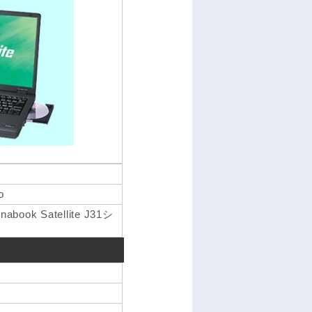
o
Satellite J31シ