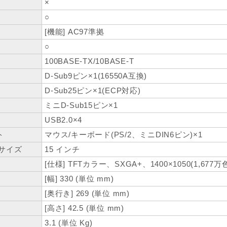
×
○
[機能] AC97準拠
○
100BASE-TX/10BASE-T
D-Sub9ピン×1(16550A互換)
D-Sub25ピン×1(ECP対応)
ミニD-Sub15ピン×1
USB2.0×4
ト
マウス/キーボード(PS/2、ミニDIN6ピン)×1
サイズ
15 インチ
[仕様] TFTカラー、SXGA+、1400×1050(1,677万
[幅] 330 (単位 mm)
[奥行き] 269 (単位 mm)
[高さ] 42.5 (単位 mm)
3.1 (単位 Kg)