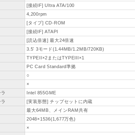
[接続IF] Ultra ATA/100
4,200rpm
[タイプ] CD-ROM
[接続IF] ATAPI
[読込倍速] 最大24倍速
3.5' 3モード(1.44MB/1.2MB/720KB)
TYPEII×2またはTYPEIII×1
PC Card Standard準拠
○
×
ーラ
Intel 855GME
ーラ
[実装形態] チップセットに内蔵
最大64MB、メインRAM共有
2048×1536(1,677万色)
×