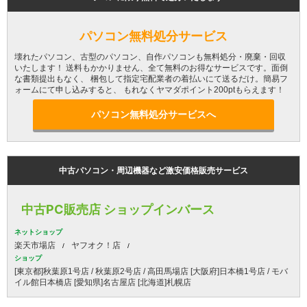
パソコン無料処分サービス
壊れたパソコン、古型のパソコン、自作パソコンも無料処分・廃棄・回収
いたします！ 送料もかかりません、全て無料のお得なサービスです。面倒
な書類提出もなく、 梱包して指定宅配業者の着払いにて送るだけ。簡易フ
ォームにて申し込みすると、 もれなくヤマダポイント200ptもらえます！
パソコン無料処分サービスへ
中古パソコン・周辺機器など激安価格販売サービス
中古PC販売店 ショップインバース
ネットショップ
楽天市場店
ヤフオク！店
ショップ
[東京都]秋葉原1号店 / 秋葉原2号店 / 高田馬場店 [大阪府]日本橋1号店 / モバ
イル館日本橋店 [愛知県]名古屋店 [北海道]札幌店