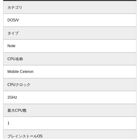
カテゴリ
DOS/V
タイプ
Note
CPU名称
Mobile Celeron
CPUクロック
2GHz
最大CPU数
1
プレインストールOS