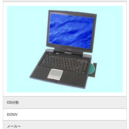
OS分類
DOS/V
メーカー