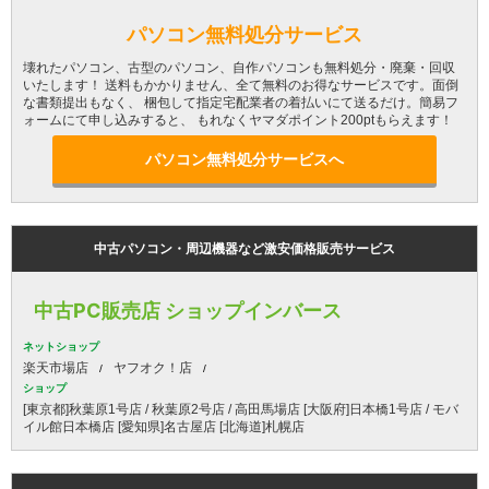
パソコン無料処分サービス
壊れたパソコン、古型のパソコン、自作パソコンも無料処分・廃棄・回収
いたします！ 送料もかかりません、全て無料のお得なサービスです。面倒
な書類提出もなく、 梱包して指定宅配業者の着払いにて送るだけ。簡易フ
ォームにて申し込みすると、 もれなくヤマダポイント200ptもらえます！
パソコン無料処分サービスへ
中古パソコン・周辺機器など激安価格販売サービス
中古PC販売店 ショップインバース
ネットショップ
楽天市場店
ヤフオク！店
ショップ
[東京都]秋葉原1号店 / 秋葉原2号店 / 高田馬場店 [大阪府]日本橋1号店 / モバ
イル館日本橋店 [愛知県]名古屋店 [北海道]札幌店