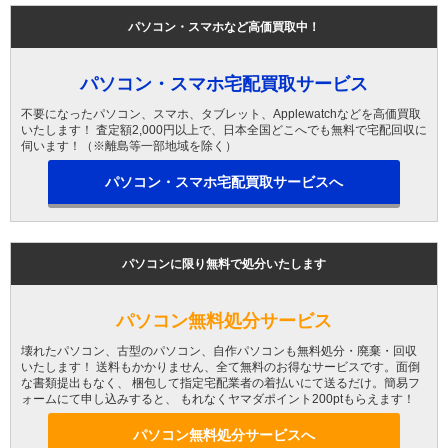
パソコン・スマホなど高価買取中！
パソコン・スマホ宅配買取サービス
不要になったパソコン、スマホ、タブレット、Applewatchなどを高価買取
いたします！ 査定額2,000円以上で、日本全国どこへでも無料で宅配回収に
伺います！（※離島等一部地域を除く）
パソコン・スマホ宅配買取サービスへ
パソコンに限り無料で処分いたします
パソコン無料処分サービス
壊れたパソコン、古型のパソコン、自作パソコンも無料処分・廃棄・回収
いたします！ 送料もかかりません、全て無料のお得なサービスです。面倒
な書類提出もなく、 梱包して指定宅配業者の着払いにて送るだけ。簡易フ
ォームにて申し込みすると、 もれなくヤマダポイント200ptもらえます！
パソコン無料処分サービスへ