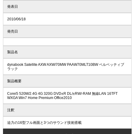
発表日
2010/06/18
発売日
製品名
dynabook Satellite AXW AXW/70MW PAAW70MLT10BW ベルベッティブ
ラック
製品概要
Corei5 520M/2.4G 4G 320G DVD±R DL/±RW/-RAM 無線LAN 16TFT
WXGA Win7 Home Premium Office2010
注釈
迫力の16型フル画面と3つのサウンド技術搭載