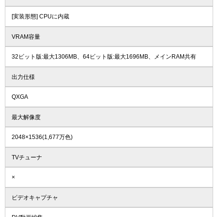
[実装形態] CPUに内蔵
VRAM容量
32ビット版:最大1306MB、64ビット版:最大1696MB、メインRAM共有
出力仕様
QXGA
最大解像度
2048×1536(1,677万色)
TVチューナ
×
ビデオキャプチャ