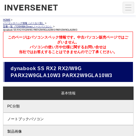
HOME
>
パソコンスペック情報（メーカー別）
>
型番一覧（TOSHIBA Direct ノートパソコン）
>
dynabook SS RX2 RX2/W9G PARX2W9GLA10W3 PARX2W9GLA10W3
このページはパソコンスペック情報です。中古パソコン販売ページではご
ざいません。
パソコンの使い方や仕様に関するお問い合せは
当社ではお答えすることはできませんのでご了承ください。
dynabook SS RX2 RX2/W9G
PARX2W9GLA10W3 PARX2W9GLA10W3
基本情報
PC分類
ノートブックパソコン
製品画像