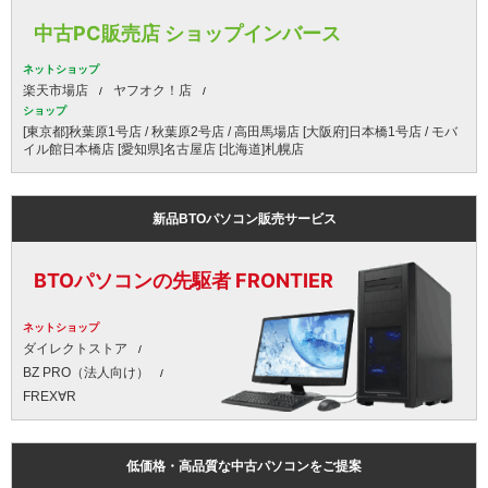
中古PC販売店 ショップインバース
ネットショップ
楽天市場店
ヤフオク！店
ショップ
[東京都]秋葉原1号店 / 秋葉原2号店 / 高田馬場店 [大阪府]日本橋1号店 / モバ
イル館日本橋店 [愛知県]名古屋店 [北海道]札幌店
新品BTOパソコン販売サービス
BTOパソコンの先駆者 FRONTIER
ネットショップ
ダイレクトストア
BZ PRO（法人向け）
FREX∀R
低価格・高品質な中古パソコンをご提案