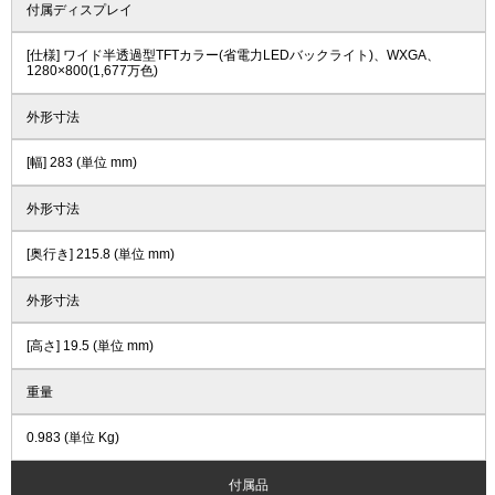
付属ディスプレイ
[仕様] ワイド半透過型TFTカラー(省電力LEDバックライト)、WXGA、
1280×800(1,677万色)
外形寸法
[幅] 283 (単位 mm)
外形寸法
[奥行き] 215.8 (単位 mm)
外形寸法
[高さ] 19.5 (単位 mm)
重量
0.983 (単位 Kg)
付属品