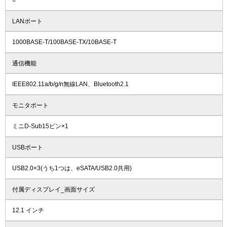
○
LANポート
1000BASE-T/100BASE-TX/10BASE-T
通信機能
IEEE802.11a/b/g/n無線LAN、Bluetooth2.1
モニタポート
ミニD-Sub15ピン×1
USBポート
USB2.0×3(うち1つは、eSATA/USB2.0共用)
付属ディスプレイ_画面サイズ
12.1 インチ