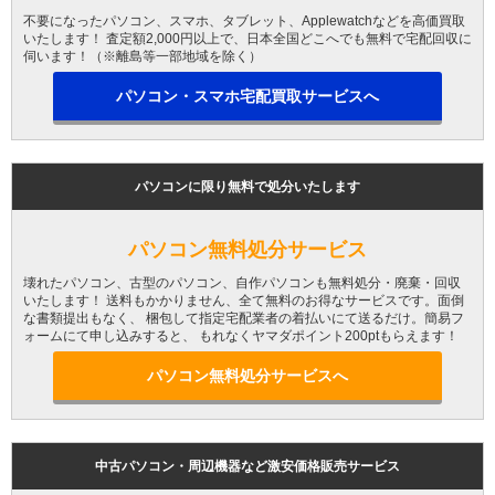
不要になったパソコン、スマホ、タブレット、Applewatchなどを高価買取
いたします！ 査定額2,000円以上で、日本全国どこへでも無料で宅配回収に
伺います！（※離島等一部地域を除く）
パソコン・スマホ宅配買取サービスへ
パソコンに限り無料で処分いたします
パソコン無料処分サービス
壊れたパソコン、古型のパソコン、自作パソコンも無料処分・廃棄・回収
いたします！ 送料もかかりません、全て無料のお得なサービスです。面倒
な書類提出もなく、 梱包して指定宅配業者の着払いにて送るだけ。簡易フ
ォームにて申し込みすると、 もれなくヤマダポイント200ptもらえます！
パソコン無料処分サービスへ
中古パソコン・周辺機器など激安価格販売サービス