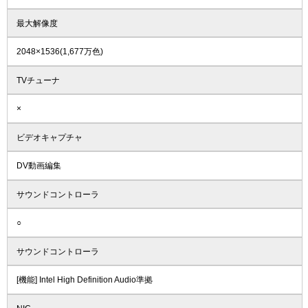
最大解像度
2048×1536(1,677万色)
TVチューナ
×
ビデオキャプチャ
DV動画編集
サウンドコントローラ
○
サウンドコントローラ
[機能] Intel High Definition Audio準拠