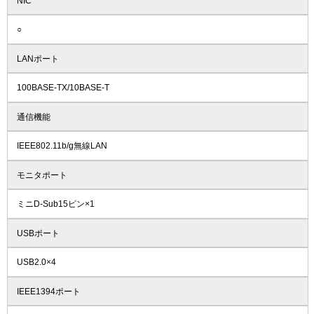
NIC
○
LANポート
100BASE-TX/10BASE-T
通信機能
IEEE802.11b/g無線LAN
モニタポート
ミニD-Sub15ピン×1
USBポート
USB2.0×4
IEEE1394ポート