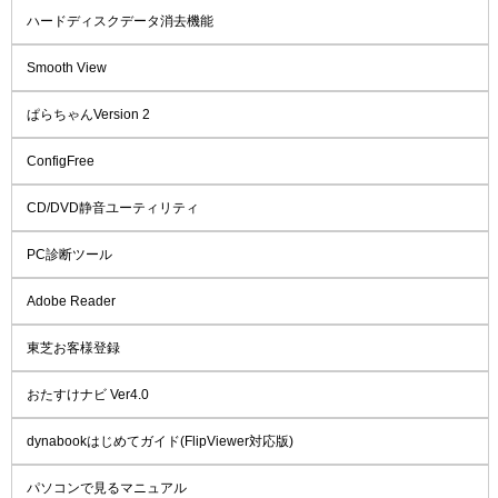
ハードディスクデータ消去機能
Smooth View
ぱらちゃんVersion 2
ConfigFree
CD/DVD静音ユーティリティ
PC診断ツール
Adobe Reader
東芝お客様登録
おたすけナビ Ver4.0
dynabookはじめてガイド(FlipViewer対応版)
パソコンで見るマニュアル