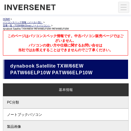
HOME
>
パソコンスペック情報（メーカー別）
>
型番一覧（TOSHIBA Direct ノートパソコン）
>
dynabook Satellite TXW/66EW PATW66ELP10W PATW66ELP10W
このページはパソコンスペック情報です。中古パソコン販売ページではご
ざいません。
パソコンの使い方や仕様に関するお問い合せは
当社ではお答えすることはできませんのでご了承ください。
dynabook Satellite TXW/66EW
PATW66ELP10W PATW66ELP10W
基本情報
PC分類
ノートブックパソコン
製品画像