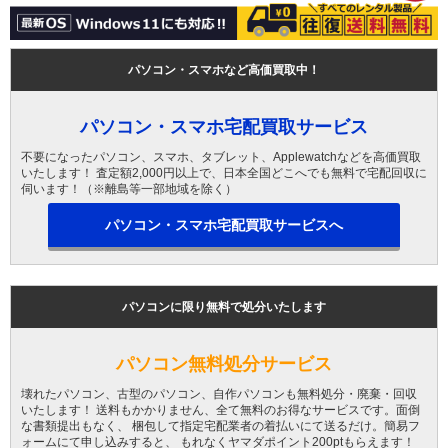
パソコン・スマホなど高価買取中！
パソコン・スマホ宅配買取サービス
不要になったパソコン、スマホ、タブレット、Applewatchなどを高価買取
いたします！ 査定額2,000円以上で、日本全国どこへでも無料で宅配回収に
伺います！（※離島等一部地域を除く）
パソコン・スマホ宅配買取サービスへ
パソコンに限り無料で処分いたします
パソコン無料処分サービス
壊れたパソコン、古型のパソコン、自作パソコンも無料処分・廃棄・回収
いたします！ 送料もかかりません、全て無料のお得なサービスです。面倒
な書類提出もなく、 梱包して指定宅配業者の着払いにて送るだけ。簡易フ
ォームにて申し込みすると、 もれなくヤマダポイント200ptもらえます！