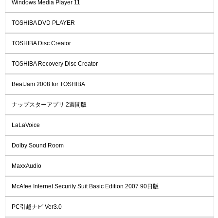
Windows Media Player 11
TOSHIBA DVD PLAYER
TOSHIBA Disc Creator
TOSHIBA Recovery Disc Creator
BeatJam 2008 for TOSHIBA
ナップスターアプリ 2週間版
LaLaVoice
Dolby Sound Room
MaxxAudio
McAfee Internet Security Suit Basic Edition 2007 90日版
PC引越ナビ Ver3.0