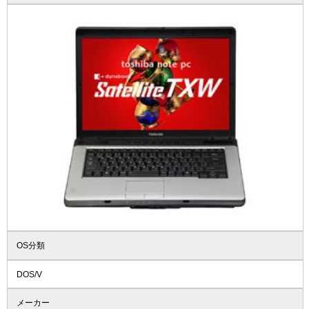
OS分類
DOS/V
メーカー