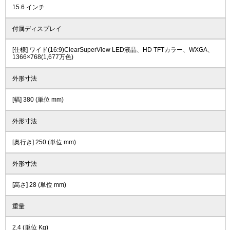
15.6 インチ
付属ディスプレイ
[仕様] ワイド(16:9)ClearSuperView LED液晶、HD TFTカラー、WXGA、
1366×768(1,677万色)
外形寸法
[幅] 380 (単位 mm)
外形寸法
[奥行き] 250 (単位 mm)
外形寸法
[高さ] 28 (単位 mm)
重量
2.4 (単位 Kg)