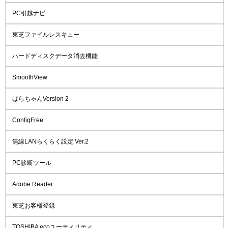
PC引越ナビ
東芝ファイルレスキュー
ハードディスクデータ消去機能
SmoothView
ぱらちゃんVersion 2
ConfigFree
無線LANらくらく設定 Ver.2
PC診断ツール
Adobe Reader
東芝お客様登録
TOSHIBA ecoユーティリティ