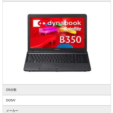
OS分類
DOS/V
メーカー