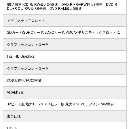
[書込倍速] CD-R/-RW最大24倍速、DVD-R/+R/+RW最大8倍速、DVD-R
DL/+R DL/-RW最大6倍速、DVD-RAM最大5倍速
メモリメディアスロット
SDカード/SDHCカード/SDXCカード/MMC/メモリスティックスロット×1
グラフィックコントローラ
Intel HD Graphics
グラフィックコントローラ
[実装形態] CPUに内蔵
VRAM容量
32ビット版:最大1307MB 64ビット版:最大1696MB、メインRAM共有
出力仕様
QXGA