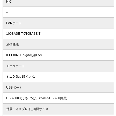
NIC
○
LANポート
100BASE-TX/10BASE-T
通信機能
IEEE802.11b/g/n無線LAN
モニタポート
ミニD-Sub15ピン×1
USBポート
USB2.0×3(うち1つは、eSATA/USB2.0共用)
付属ディスプレイ_画面サイズ