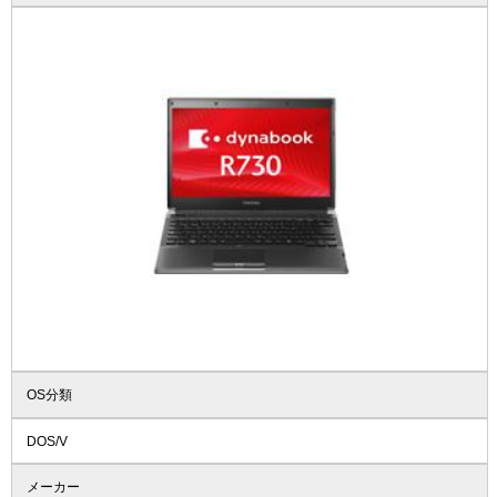
OS分類
DOS/V
メーカー