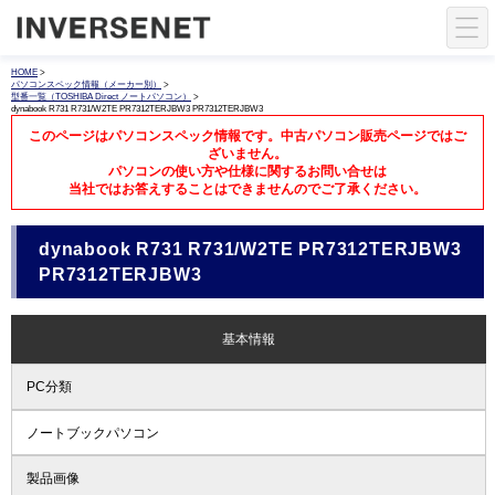
HOME
>
パソコンスペック情報（メーカー別）
>
型番一覧（TOSHIBA Direct ノートパソコン）
>
dynabook R731 R731/W2TE PR7312TERJBW3 PR7312TERJBW3
このページはパソコンスペック情報です。中古パソコン販売ページではご
ざいません。
パソコンの使い方や仕様に関するお問い合せは
当社ではお答えすることはできませんのでご了承ください。
dynabook R731 R731/W2TE PR7312TERJBW3
PR7312TERJBW3
基本情報
PC分類
ノートブックパソコン
製品画像