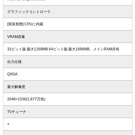
グラフィックコントローラ
[実装形態] CPUに内蔵
VRAM容量
32ビット版:最大1168MB 64ビット版:最大1696MB、メインRAM共有
出力仕様
QXGA
最大解像度
2048×1536(1,677万色)
TVチューナ
×