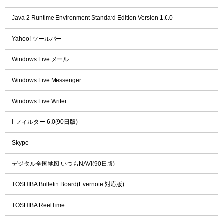
Java 2 Runtime Environment Standard Edition Version 1.6.0
Yahoo! ツールバー
Windows Live メール
Windows Live Messenger
Windows Live Writer
i-フィルター 6.0(90日版)
Skype
デジタル全国地図 いつもNAVI(90日版)
TOSHIBA Bulletin Board(Evernote 対応版)
TOSHIBA ReelTime