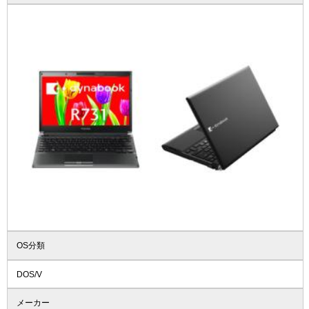
OS分類
DOS/V
メーカー