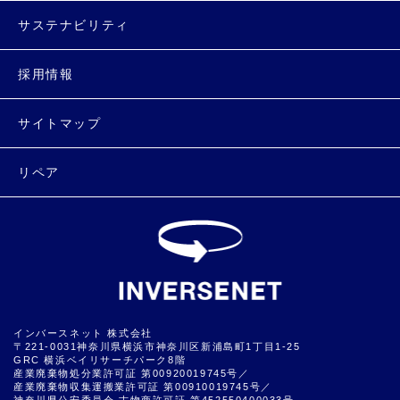
サステナビリティ
採用情報
サイトマップ
リペア
インバースネット 株式会社
〒221-0031神奈川県横浜市神奈川区新浦島町1丁目1-25
GRC 横浜ベイリサーチパーク8階
産業廃棄物処分業許可証 第00920019745号／
産業廃棄物収集運搬業許可証 第00910019745号／
神奈川県公安委員会 古物商許可証 第452550400033号