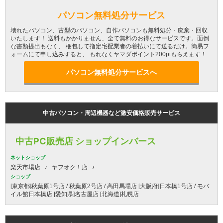
パソコン無料処分サービス
壊れたパソコン、古型のパソコン、自作パソコンも無料処分・廃棄・回収
いたします！ 送料もかかりません、全て無料のお得なサービスです。面倒
な書類提出もなく、 梱包して指定宅配業者の着払いにて送るだけ。簡易フ
ォームにて申し込みすると、 もれなくヤマダポイント200ptもらえます！
パソコン無料処分サービスへ
中古パソコン・周辺機器など激安価格販売サービス
中古PC販売店 ショップインバース
ネットショップ
楽天市場店
ヤフオク！店
ショップ
[東京都]秋葉原1号店 / 秋葉原2号店 / 高田馬場店 [大阪府]日本橋1号店 / モバ
イル館日本橋店 [愛知県]名古屋店 [北海道]札幌店