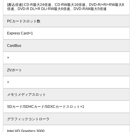
[書込倍速] CD-R最大24倍速、CD-RW最大16倍速、DVD-R/+R/+RW最大8
倍速、DVD-R DL/+R DL/-RW最大6倍速、DVD-RAM最大5倍速
PCカードスロット数
Express Card×1
CardBus
×
ZVポート
×
メモリメディアスロット
SDカード/SDHCカード/SDXCカードスロット×1
グラフィックコントローラ
Intel HD Graphics 3000