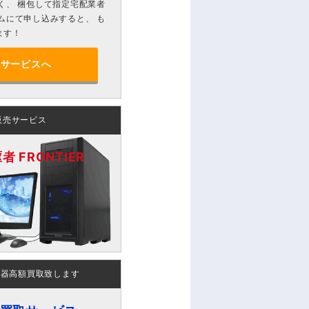
く、 梱包して指定宅配業者
ムにて申し込みすると、 も
ます！
分サービスへ
販売サービス
 FRONTIER
機器高額買取致します