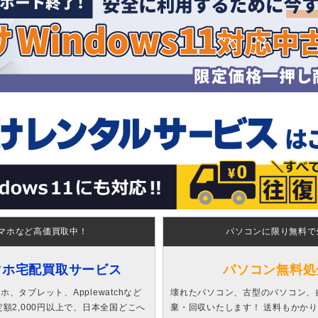
マホなど高価買取中！
パソコンに限り無料で
マホ宅配買取サービス
パソコン無料処
、タブレット、Applewatchなど
壊れたパソコン、古型のパソコン、
額2,000円以上で、日本全国どこへ
棄・回収いたします！ 送料もかか