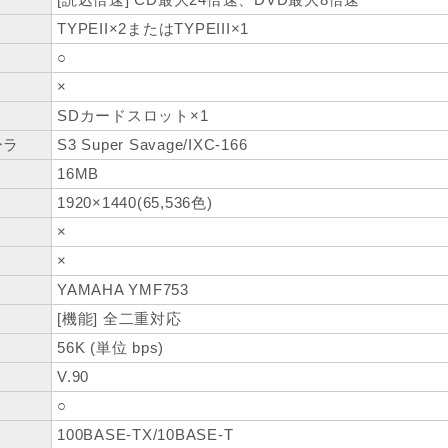
TYPEII×2またはTYPEIII×1
○
×
ト
SDカードスロット×1
ーラ
S3 Super Savage/IXC-166
16MB
1920×1440(65,536色)
×
×
YAMAHA YMF753
[機能] 全二重対応
56K (単位 bps)
V.90
○
100BASE-TX/10BASE-T