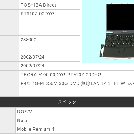
TOSHIBA Direct
PT910Z-00DYG
288000
2002/07/24
2002/07/24
TECRA 9100 00DYG PT910Z-00DYG
P4/1.7G-M 256M 30G DVD 無線LAN 14.1TFT WinX
スペック
DOS/V
Note
Mobile Pentium 4