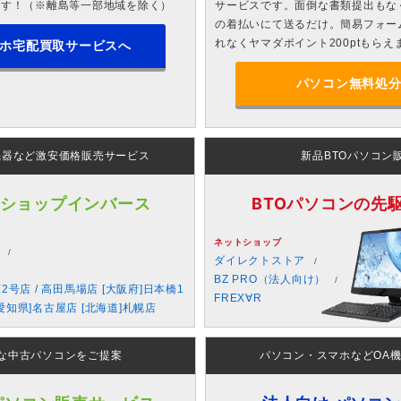
ます！（※離島等一部地域を除く）
サービスです。面倒な書類提出もな
の着払いにて送るだけ。簡易フォー
れなくヤマダポイント200ptもらえ
ホ宅配買取サービスへ
パソコン無料処
機器など激安価格販売サービス
新品BTOパソコン
 ショップインバース
BTOパソコンの先駆者
ネットショップ
ダイレクトストア
BZ PRO（法人向け）
原2号店 / 高田馬場店 [大阪府]日本橋1
FREX∀R
愛知県]名古屋店 [北海道]札幌店
な中古パソコンをご提案
パソコン・スマホなどOA