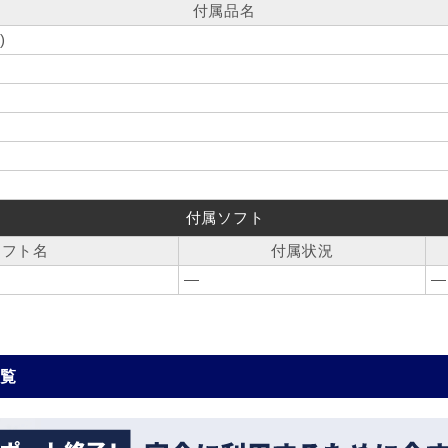
付属品名
)
付属ソフト
ソフト名
付属状況
―
―
一覧