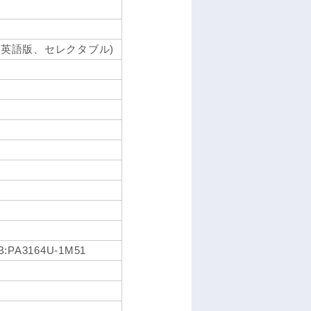
sional(英語版、セレクタブル)
B:PA3164U-1M51