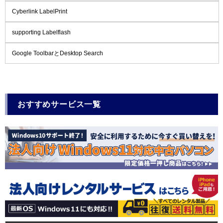
Cyberlink LabelPrint
supporting Labelflash
Google ToolbarとDesktop Search
おすすめサービス一覧