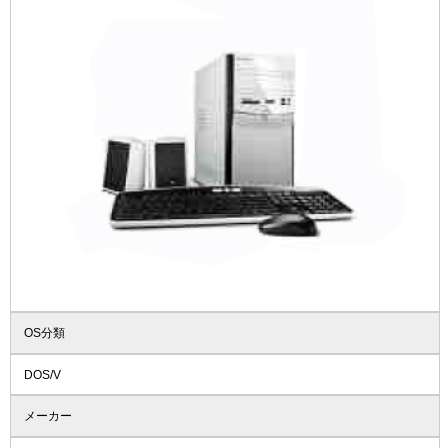
OS分類
DOS/V
メーカー