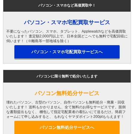
パソコン・スマホなど高価買取中！
パソコン・スマホ宅配買取サービス
不要になったパソコン、スマホ、タブレット、Applewatchなどを高価買取
いたします！ 査定額2,000円以上で、日本全国どこへでも無料で宅配回収に
伺います！（※離島等一部地域を除く）
パソコン・スマホ宅配買取サービスへ
パソコンに限り無料で処分いたします
パソコン無料処分サービス
壊れたパソコン、古型のパソコン、自作パソコンも無料処分・廃棄・回収
いたします！ 送料もかかりません、全て無料のお得なサービスです。面倒
な書類提出もなく、 梱包して指定宅配業者の着払いにて送るだけ。簡易フ
ォームにて申し込みすると、 もれなくヤマダポイント200ptもらえます！
パソコン無料処分サービスへ