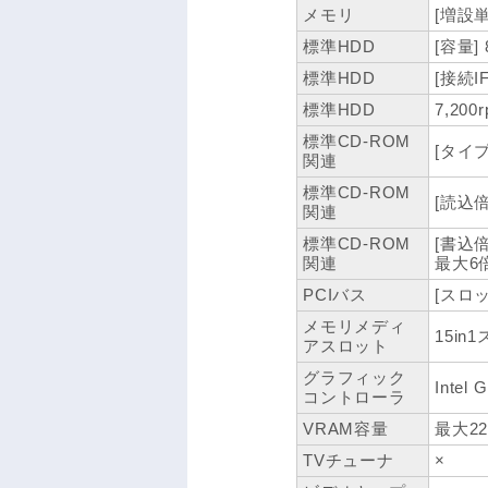
メモリ
[増設単
標準HDD
[容量] 
標準HDD
[接続IF]
標準HDD
7,200
標準CD-ROM
[タイプ
関連
標準CD-ROM
[読込倍
関連
標準CD-ROM
[書込倍
関連
最大6
PCIバス
[スロット
メモリメディ
15in
アスロット
グラフィック
Intel 
コントローラ
VRAM容量
最大2
TVチューナ
×