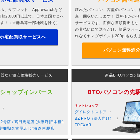
、タブレット、Applewatchなど
壊れたパソコン、古型のパソコン、
額2,000円以上で、日本全国どこへ
棄・回収いたします！ 送料もかか
ます！（※離島等一部地域を除く）
サービスです。面倒な書類提出もな
の着払いにて送るだけ。簡易フォー
れなくヤマダポイント200ptもらえ
ホ宅配買取サービスへ
パソコン無料処
機器など激安価格販売サービス
新品BTOパソコン
 ショップインバース
BTOパソコンの先駆者
ネットショップ
ダイレクトストア
BZ PRO（法人向け）
原2号店 / 高田馬場店 [大阪府]日本橋1
FREX∀R
愛知県]名古屋店 [北海道]札幌店