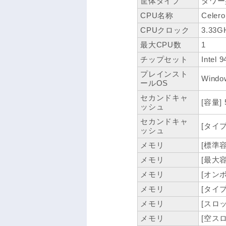
筐体タイプ
タワー
CPU名称
Celero
CPUクロック
3.33G
最大CPU数
1
チップセット
Intel 
プレインスト
Windo
ールOS
セカンドキャ
[容量] 
ッシュ
セカンドキャ
[タイプ
ッシュ
メモリ
[標準容
メモリ
[最大容
メモリ
[オンボ
メモリ
[タイプ
メモリ
[スロッ
メモリ
[空スロ