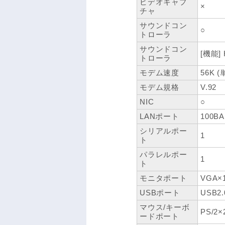
ビデオキャプ
×
チャ
サウンドコン
○
トローラ
サウンドコン
[機能] H
トローラ
モデム速度
56K (
モデム規格
V.92
NIC
○
LANポート
100BA
シリアルポー
1
ト
パラレルポー
1
ト
モニタポート
VGA×
USBポート
USB2
マウス/キーボ
PS/2×
ードポート