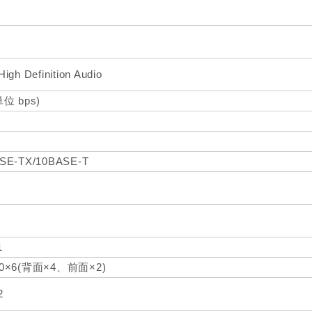
igh Definition Audio
単位 bps)
SE-TX/10BASE-T
1
.0×6(背面×4、前面×2)
2