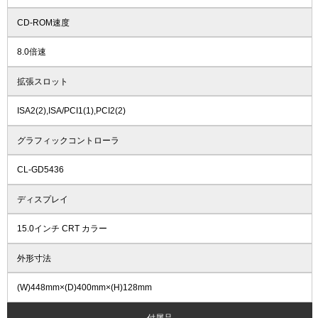
CD-ROM速度
8.0倍速
拡張スロット
ISA2(2),ISA/PCI1(1),PCI2(2)
グラフィックコントローラ
CL-GD5436
ディスプレイ
15.0インチ CRT カラー
外形寸法
(W)448mm×(D)400mm×(H)128mm
付属品