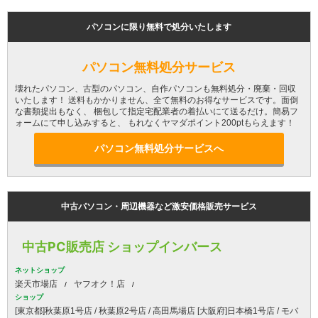
パソコンに限り無料で処分いたします
パソコン無料処分サービス
壊れたパソコン、古型のパソコン、自作パソコンも無料処分・廃棄・回収
いたします！ 送料もかかりません、全て無料のお得なサービスです。面倒
な書類提出もなく、 梱包して指定宅配業者の着払いにて送るだけ。簡易フ
ォームにて申し込みすると、 もれなくヤマダポイント200ptもらえます！
パソコン無料処分サービスへ
中古パソコン・周辺機器など激安価格販売サービス
中古PC販売店 ショップインバース
ネットショップ
楽天市場店
ヤフオク！店
ショップ
[東京都]秋葉原1号店 / 秋葉原2号店 / 高田馬場店 [大阪府]日本橋1号店 / モバ