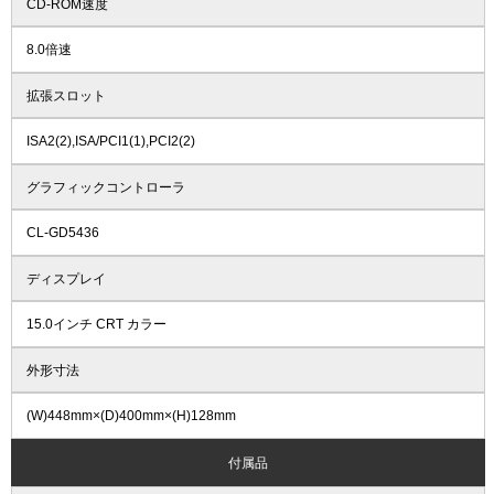
CD-ROM速度
8.0倍速
拡張スロット
ISA2(2),ISA/PCI1(1),PCI2(2)
グラフィックコントローラ
CL-GD5436
ディスプレイ
15.0インチ CRT カラー
外形寸法
(W)448mm×(D)400mm×(H)128mm
付属品