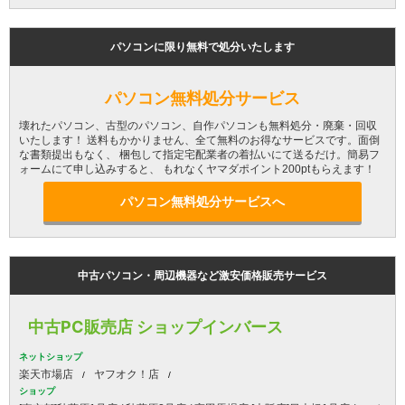
パソコンに限り無料で処分いたします
パソコン無料処分サービス
壊れたパソコン、古型のパソコン、自作パソコンも無料処分・廃棄・回収
いたします！ 送料もかかりません、全て無料のお得なサービスです。面倒
な書類提出もなく、 梱包して指定宅配業者の着払いにて送るだけ。簡易フ
ォームにて申し込みすると、 もれなくヤマダポイント200ptもらえます！
パソコン無料処分サービスへ
中古パソコン・周辺機器など激安価格販売サービス
中古PC販売店 ショップインバース
ネットショップ
楽天市場店
ヤフオク！店
ショップ