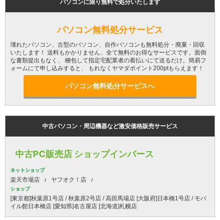
パソコンに限り無料で処分いたします
パソコン無料処分サービス
壊れたパソコン、古型のパソコン、自作パソコンも無料処分・廃棄・回収
いたします！ 送料もかかりません、全て無料のお得なサービスです。面倒
な書類提出もなく、 梱包して指定宅配業者の着払いにて送るだけ。簡易フ
ォームにて申し込みすると、 もれなくヤマダポイント200ptもらえます！
パソコン無料処分サービスへ
中古パソコン・周辺機器など激安価格販売サービス
中古PC販売店 ショップインバース
ネットショップ
楽天市場店
ヤフオク！店
ショップ
[東京都]秋葉原1号店 / 秋葉原2号店 / 高田馬場店 [大阪府]日本橋1号店 / モバ
イル館日本橋店 [愛知県]名古屋店 [北海道]札幌店