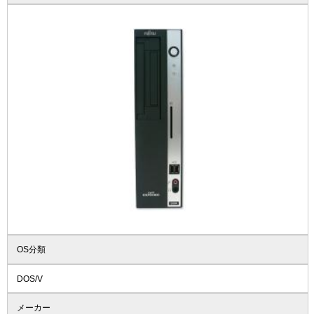
OS分類
DOS/V
メーカー