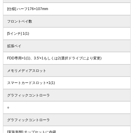
[仕様] ハーフ176×107mm
フロントベイ数
[5インチ] 1(1)
拡張ベイ
FDD専用×1(1)、3.5'×1もしくは2(選択ドライブにより変更)
メモリメディアスロット
スマートカードスロット×1(1)
グラフィックコントローラ
○
グラフィックコントローラ
[実装形態] チップセットに内蔵