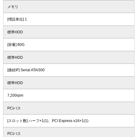
メモリ
[増設単位] 1
標準HDD
[容量] 80G
標準HDD
[接続IF] Serial ATA/300
標準HDD
7,200rpm
PCIバス
[スロット数] ハーフ×1(1)、PCI Express x16×1(1)
PCIバス