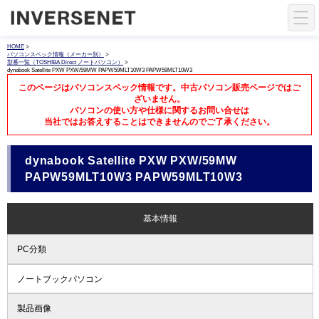
HOME
>
パソコンスペック情報（メーカー別）
>
型番一覧（TOSHIBA Direct ノートパソコン）
>
dynabook Satellite PXW PXW/59MW PAPW59MLT10W3 PAPW59MLT10W3
このページはパソコンスペック情報です。中古パソコン販売ページではご
ざいません。
パソコンの使い方や仕様に関するお問い合せは
当社ではお答えすることはできませんのでご了承ください。
dynabook Satellite PXW PXW/59MW
PAPW59MLT10W3 PAPW59MLT10W3
基本情報
PC分類
ノートブックパソコン
製品画像