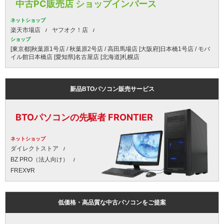
中古PC販売店 ショップインバース
ネットショップ
楽天市場店
ヤフオク！店
ショップ
[東京都]秋葉原1号店 / 秋葉原2号店 / 高田馬場店 [大阪府]日本橋1号店 / モバ
イル館日本橋店 [愛知県]名古屋店 [北海道]札幌店
新品BTOパソコン販売サービス
BTOパソコンの先駆者 FRONTIER
ネットショップ
ダイレクトストア
BZ PRO（法人向け）
FREX∀R
低価格・高品質な中古パソコンをご提案