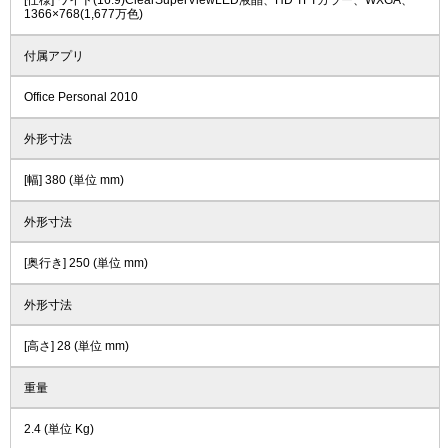
[仕様] ワイド(16:9)ClearSuperViewLED液晶、HD TFTカラー、WXGA、
1366×768(1,677万色)
付属アプリ
Office Personal 2010
外形寸法
[幅] 380 (単位 mm)
外形寸法
[奥行き] 250 (単位 mm)
外形寸法
[高さ] 28 (単位 mm)
重量
2.4 (単位 Kg)