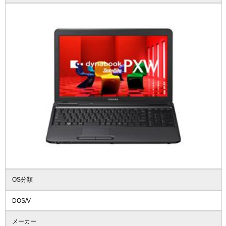
OS分類
DOS/V
メーカー