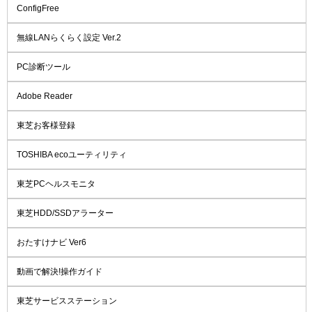
ConfigFree
無線LANらくらく設定 Ver.2
PC診断ツール
Adobe Reader
東芝お客様登録
TOSHIBA ecoユーティリティ
東芝PCヘルスモニタ
東芝HDD/SSDアラーター
おたすけナビ Ver6
動画で解決!操作ガイド
東芝サービスステーション