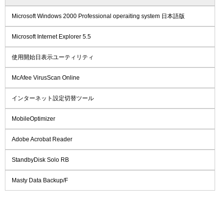
Microsoft Windows 2000 Professional operaiting system 日本語版
Microsoft Internet Explorer 5.5
使用開始日表示ユーティリティ
McAfee VirusScan Online
インターネット設定切替ツール
MobileOptimizer
Adobe Acrobat Reader
StandbyDisk Solo RB
Masty Data Backup/F