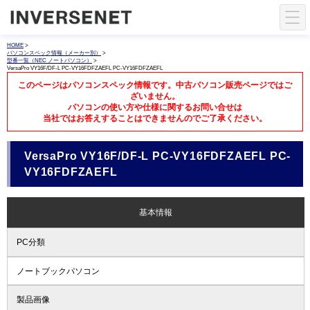
HOME
>
パソコンスペック情報（メーカー別）
>
型番一覧（NEC ノートパソコン）
>
VersaPro VY16F/DF-L PC-VY16FDFZAEFL PC-VY16FDFZAEFL
このページはパソコンスペック情報です。中古パソコン販売ページではご
ざいません。
パソコンの使い方や仕様に関するお問い合せは
当社ではお答えすることはできませんのでご了承ください。
VersaPro VY16F/DF-L PC-VY16FDFZAEFL PC-
VY16FDFZAEFL
基本情報
PC分類
ノートブックパソコン
製品画像