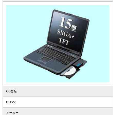
OS分類
DOS/V
メーカー