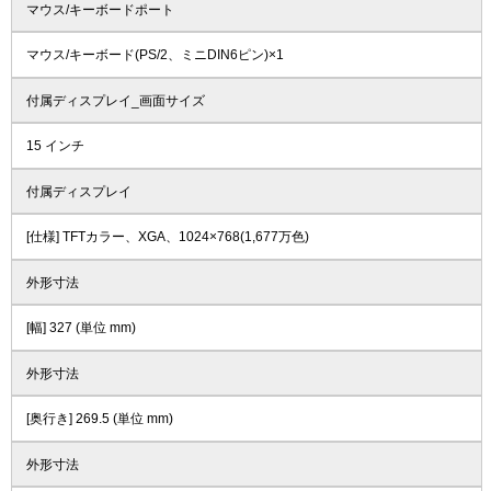
マウス/キーボードポート
マウス/キーボード(PS/2、ミニDIN6ピン)×1
付属ディスプレイ_画面サイズ
15 インチ
付属ディスプレイ
[仕様] TFTカラー、XGA、1024×768(1,677万色)
外形寸法
[幅] 327 (単位 mm)
外形寸法
[奥行き] 269.5 (単位 mm)
外形寸法